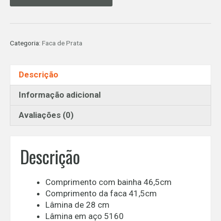
-
Faca
de
Prata
Categoria:
Faca de Prata
Gaúcha/Argentina
quantidade
Descrição
Informação adicional
Avaliações (0)
Descrição
Comprimento com bainha 46,5cm
Comprimento da faca 41,5cm
Lâmina de 28 cm
Lâmina em aço 5160