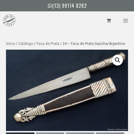
Pular
(13) 99114 8282
para
o
ME
conteúdo
Início
/
Catálogo
/
Faca de Prata
/ 24 – Faca de Prata Gaúcha/Argentina