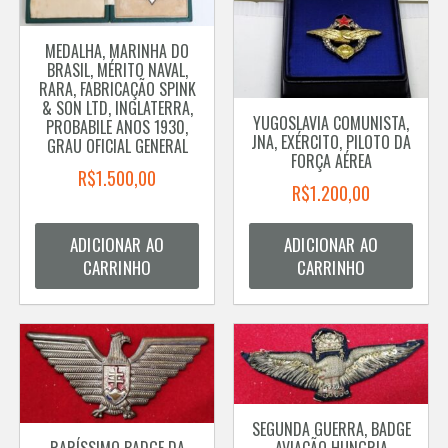
MEDALHA, MARINHA DO
BRASIL, MÉRITO NAVAL,
RARA, FABRICAÇÃO SPINK
& SON LTD, INGLATERRA,
YUGOSLAVIA COMUNISTA,
PROBABILE ANOS 1930,
JNA, EXÉRCITO, PILOTO DA
GRAU OFICIAL GENERAL
FORÇA AÉREA
R$
1.500,00
R$
1.200,00
ADICIONAR AO
ADICIONAR AO
CARRINHO
CARRINHO
SEGUNDA GUERRA, BADGE
RARÍSSIMO BADGE DA
AVIAÇÃO HUNGRIA