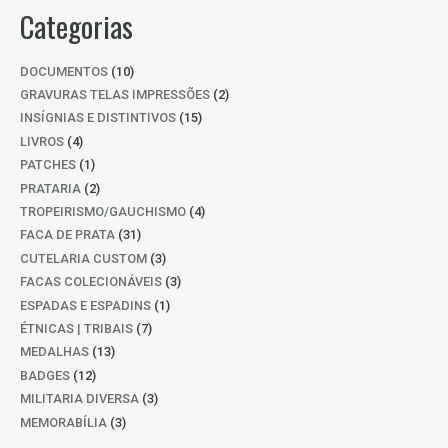
Categorias
10
DOCUMENTOS
10
PRODUTOS
2
GRAVURAS TELAS IMPRESSÕES
2
PRODUTOS
15
INSÍGNIAS E DISTINTIVOS
15
PRODUTOS
4
LIVROS
4
PRODUTOS
1
PATCHES
1
PRODUTO
2
PRATARIA
2
PRODUTOS
4
TROPEIRISMO/GAUCHISMO
4
PRODUTOS
31
FACA DE PRATA
31
PRODUTOS
3
CUTELARIA CUSTOM
3
PRODUTOS
3
FACAS COLECIONÁVEIS
3
PRODUTOS
1
ESPADAS E ESPADINS
1
PRODUTO
7
ÉTNICAS | TRIBAIS
7
PRODUTOS
13
MEDALHAS
13
PRODUTOS
12
BADGES
12
PRODUTOS
3
MILITARIA DIVERSA
3
PRODUTOS
3
MEMORABÍLIA
3
PRODUTOS