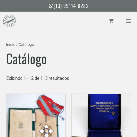
Pular
(13) 99114 8282
para
o
ME
conteúdo
Início
/ Catálogo
Catálogo
Classificado
Exibindo 1–12 de 113 resultados
por
mais
recente