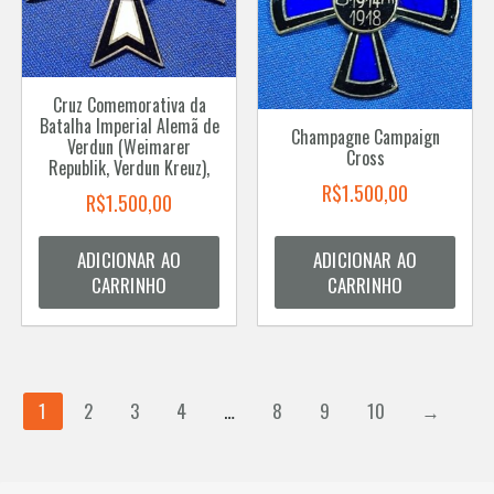
Cruz Comemorativa da
Batalha Imperial Alemã de
Champagne Campaign
Verdun (Weimarer
Cross
Republik, Verdun Kreuz),
R$
1.500,00
R$
1.500,00
ADICIONAR AO
ADICIONAR AO
CARRINHO
CARRINHO
1
2
3
4
…
8
9
10
→