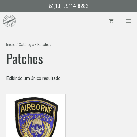
Pular
(13) 99114 8282
para
o
ME
conteúdo
Início
/
Catálogo
/ Patches
Patches
Exibindo um único resultado