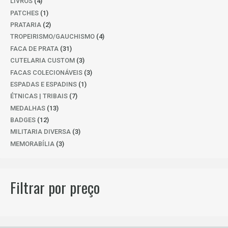
4
LIVROS
4
PRODUTOS
1
PATCHES
1
PRODUTO
2
PRATARIA
2
PRODUTOS
4
TROPEIRISMO/GAUCHISMO
4
PRODUTOS
31
FACA DE PRATA
31
PRODUTOS
3
CUTELARIA CUSTOM
3
PRODUTOS
3
FACAS COLECIONÁVEIS
3
PRODUTOS
1
ESPADAS E ESPADINS
1
PRODUTO
7
ÉTNICAS | TRIBAIS
7
PRODUTOS
13
MEDALHAS
13
PRODUTOS
12
BADGES
12
PRODUTOS
3
MILITARIA DIVERSA
3
PRODUTOS
3
MEMORABÍLIA
3
PRODUTOS
Filtrar por preço