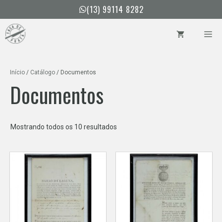
Pular
(13) 99114 8282
para
o
ME
conteúdo
Início
/
Catálogo
/ Documentos
Documentos
Classificado
Mostrando todos os 10 resultados
por
mais
recente