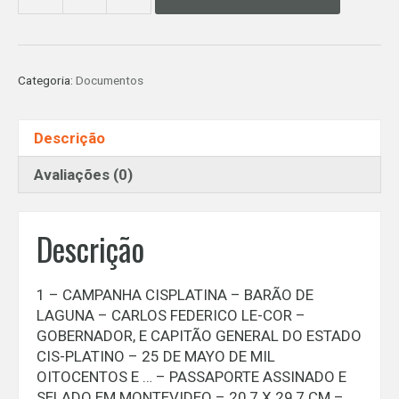
1
-
CAMPANHA
CISPLATINA
Categoria:
Documentos
-
BARÃO
DE
Descrição
LAGUNA
-
Avaliações (0)
PASSAPORTE
ASSINADO
E
Descrição
SELADO
EM
MONTEVIDEO
1 – CAMPANHA CISPLATINA – BARÃO DE
quantidade
LAGUNA – CARLOS FEDERICO LE-COR –
GOBERNADOR, E CAPITÃO GENERAL DO ESTADO
CIS-PLATINO – 25 DE MAYO DE MIL
OITOCENTOS E … – PASSAPORTE ASSINADO E
SELADO EM MONTEVIDEO – 20,7 X 29,7 CM –