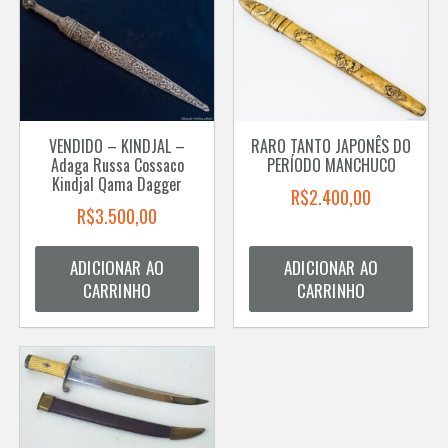
VENDIDO – KINDJAL –
RARO TANTO JAPONÊS DO
Adaga Russa Cossaco
PERÍODO MANCHUCO
Kindjal Qama Dagger
R$
2.400,00
R$
3.500,00
ADICIONAR AO
ADICIONAR AO
CARRINHO
CARRINHO