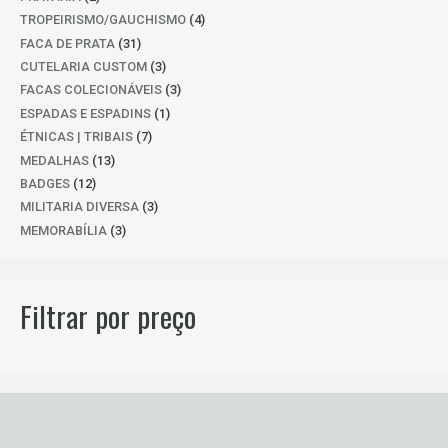
PRODUTOS
4
TROPEIRISMO/GAUCHISMO
4
PRODUTOS
31
FACA DE PRATA
31
PRODUTOS
3
CUTELARIA CUSTOM
3
PRODUTOS
3
FACAS COLECIONÁVEIS
3
PRODUTOS
1
ESPADAS E ESPADINS
1
PRODUTO
7
ÉTNICAS | TRIBAIS
7
PRODUTOS
13
MEDALHAS
13
PRODUTOS
12
BADGES
12
PRODUTOS
3
MILITARIA DIVERSA
3
PRODUTOS
3
MEMORABÍLIA
3
PRODUTOS
Filtrar por preço