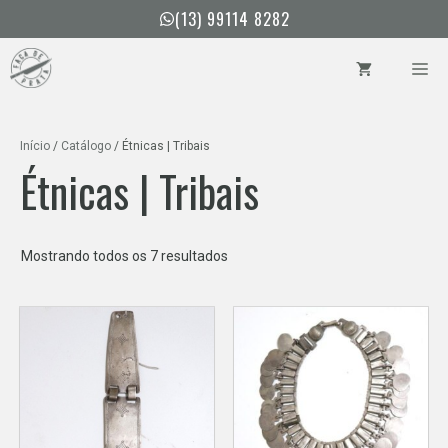
Pular
(13) 99114 8282
para
o
ME
conteúdo
Início
/
Catálogo
/ Étnicas | Tribais
Étnicas | Tribais
Classificado
Mostrando todos os 7 resultados
por
mais
recente