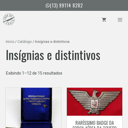
Pular
(13) 99114 8282
para
o
ME
conteúdo
Início
/
Catálogo
/ Insígnias e distintivos
Insígnias e distintivos
Classificado
Exibindo 1–12 de 15 resultados
por
mais
recente
RARÍSSIMO BADGE DA