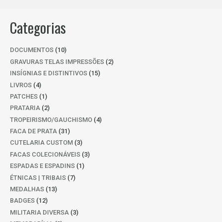
Categorias
10
DOCUMENTOS
10
PRODUTOS
2
GRAVURAS TELAS IMPRESSÕES
2
PRODUTOS
15
INSÍGNIAS E DISTINTIVOS
15
PRODUTOS
4
LIVROS
4
PRODUTOS
1
PATCHES
1
PRODUTO
2
PRATARIA
2
PRODUTOS
4
TROPEIRISMO/GAUCHISMO
4
PRODUTOS
31
FACA DE PRATA
31
PRODUTOS
3
CUTELARIA CUSTOM
3
PRODUTOS
3
FACAS COLECIONÁVEIS
3
PRODUTOS
1
ESPADAS E ESPADINS
1
PRODUTO
7
ÉTNICAS | TRIBAIS
7
PRODUTOS
13
MEDALHAS
13
PRODUTOS
12
BADGES
12
PRODUTOS
3
MILITARIA DIVERSA
3
PRODUTOS