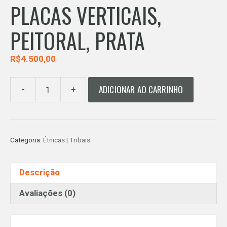
PLACAS VERTICAIS,
PEITORAL, PRATA
R$
4.500,00
ADICIONAR AO CARRINHO
-
+
ARTE
MAPUCHE.
TRAPELACUCHA"
DE
Categoria:
Étnicas | Tribais
PLACAS
VERTICAIS,
PEITORAL,
Descrição
PRATA
quantidade
Avaliações (0)