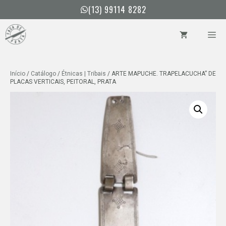
Pular
(13) 99114 8282
para
o
ME
conteúdo
Início
/
Catálogo
/
Étnicas | Tribais
/ ARTE MAPUCHE. TRAPELACUCHA” DE
PLACAS VERTICAIS, PEITORAL, PRATA