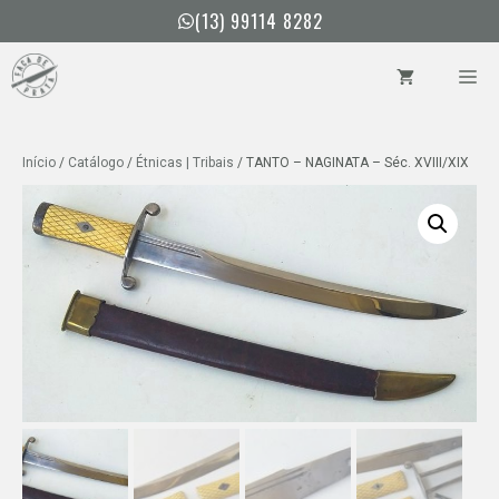
Pular
(13) 99114 8282
para
o
ME
conteúdo
Início
/
Catálogo
/
Étnicas | Tribais
/ TANTO – NAGINATA – Séc. XVIII/XIX