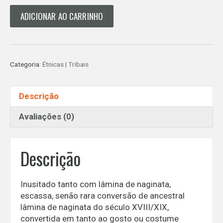
TANTO
ADICIONAR AO CARRINHO
-
NAGINATA
-
Séc.
Categoria:
Étnicas | Tribais
XVIII/XIX
quantidade
Descrição
Avaliações (0)
Descrição
Inusitado tanto com lâmina de naginata,
escassa, senão rara conversão de ancestral
lâmina de naginata do século XVIII/XIX,
convertida em tanto ao gosto ou costume