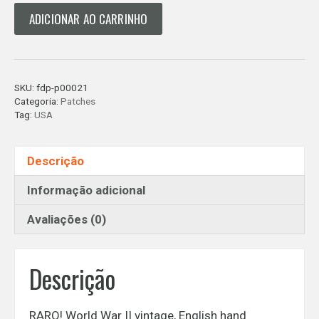
Patch
ADICIONAR AO CARRINHO
Airbone
Troop
Carrier
-
SKU:
fdp-p00021
USA
Categoria:
Patches
quantidade
Tag:
USA
Descrição
Informação adicional
Avaliações (0)
Descrição
RARO! World War II vintage, English hand