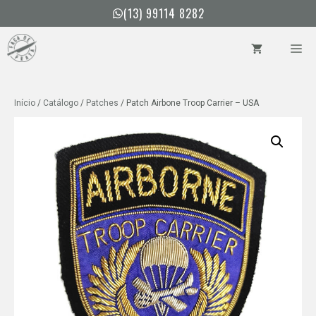
Pular
(13) 99114 8282
para
o
ME
conteúdo
Início
/
Catálogo
/
Patches
/ Patch Airbone Troop Carrier – USA