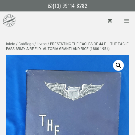
Pular
(13) 99114 8282
para
o
ME
conteúdo
Início
/
Catálogo
/
Livros
/ PRESENTING THE EAGLES OF 44-E – THE EAGLE
PASS ARMY AIRFIELD -AUTORIA GRANTLAND RICE (1880-1954)