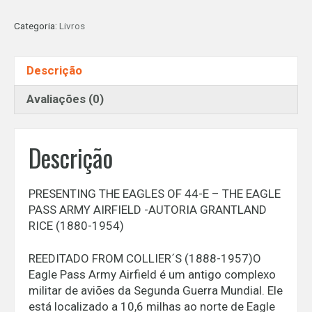
OF
Categoria:
Livros
44-
E
-
Descrição
THE
EAGLE
Avaliações (0)
PASS
ARMY
AIRFIELD
Descrição
-
AUTORIA
GRANTLAND
PRESENTING THE EAGLES OF 44-E – THE EAGLE
RICE
PASS ARMY AIRFIELD -AUTORIA GRANTLAND
(1880-
RICE (1880-1954)
1954)
quantidade
REEDITADO FROM COLLIER´S (1888-1957)O
Eagle Pass Army Airfield é um antigo complexo
militar de aviões da Segunda Guerra Mundial. Ele
está localizado a 10,6 milhas ao norte de Eagle