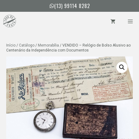
Pular
(13) 99114 8282
para
o
ME
conteúdo
Início
/
Catálogo
/
Memorabília
/ VENDIDO – Relógio de Bolso Alusivo ao
Centenário da Independência com Documentos