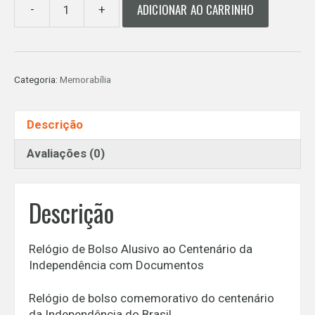
ADICIONAR AO CARRINHO
-
+
VENDIDO
-
Relógio
de
Categoria:
Memorabília
Bolso
Alusivo
ao
Descrição
Centenário
da
Avaliações (0)
Independência
com
Documentos
Descrição
quantidade
Relógio de Bolso Alusivo ao Centenário da
Independência com Documentos
Relógio de bolso comemorativo do centenário
da Independência do Brasil