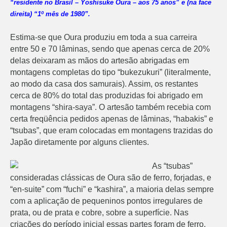
“residente no Brasil – Yoshisuke Oura – aos 75 anos” e (na face
direita) “1º mês de 1980”.
Estima-se que Oura produziu em toda a sua carreira
entre 50 e 70 lâminas, sendo que apenas cerca de 20%
delas deixaram as mãos do artesão abrigadas em
montagens completas do tipo “bukezukuri” (literalmente,
ao modo da casa dos samurais). Assim, os restantes
cerca de 80% do total das produzidas foi abrigado em
montagens “shira-saya”. O artesão também recebia com
certa freqüência pedidos apenas de lâminas, “habakis” e
“tsubas”, que eram colocadas em montagens trazidas do
Japão diretamente por alguns clientes.
As “tsubas”
consideradas clássicas de Oura são de ferro, forjadas, e
“en-suite” com “fuchi” e “kashira”, a maioria delas sempre
com a aplicação de pequeninos pontos irregulares de
prata, ou de prata e cobre, sobre a superfície. Nas
criações do período inicial essas partes foram de ferro,