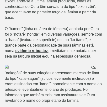
Excetuando-se a última lâmina produzida, todas as
conhecidas de Oura têm curvatura do tipo “bizen-zôri”,
que acentua-se no primeiro terço da lâmina a partir da
base.
O “hamon” (linha ou área de têmpera) adotada por Oura
foi o “notarê” (“onda”) em diversas variações, sempre com
a “hada” (textura de superfície) do tipo “ko-itame”, e
grande parte da personalidade de suas lâminas está
numa
evidente robustez
, imediatamente notada quer
seja na largura inicial e/ou na espessura generosa.
Os
“nakagôs” de suas criações apresentam marcas de lima
do tipo “katte-sagari” (sulcos levemente inclinados) e
eram assinadas em “kandi”, normalmente com o nome do
artesão e, eventualmente, o ano de produção. Foi
informado que também existiram assinaturas de Oura
revelando o nome do proprietário da lâmina.