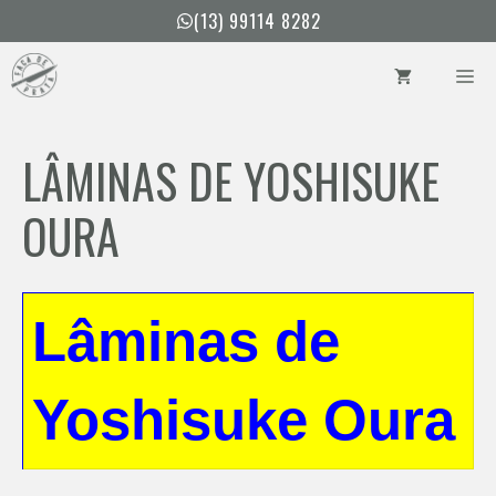
Pular
(13) 99114 8282
para
o
ME
conteúdo
LÂMINAS DE YOSHISUKE
OURA
Lâminas de
Yoshisuke Oura