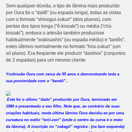
Sem qualquer dúvida, o tipo de lâmina mais produzido
por Oura foi o “daitô” (ou espada longa), todas as vistas
com o formato “shinogui-zukuri” (dois planos), com
pontas dos tipos longa (“ô-kissaki”) ou média (“chú-
kissaki”), embora o artesão também produzisse
habitualmente “wakisashis” (ou espada média) e “tantôs”,
estes últimos normalmente no formato “hira-zukuri” (um
só plano). Era freqüente ele produzir “daishos” (conjuntos
de 2 espadas) para um mesmo cliente
Yoshisuke Oura com cerca de 55 anos e demonstrando toda a
.
sua proximidade com o “kendô”.
.
Este foi o último “daito” produzido por Oura, terminado em
1980 e presenteado a seu filho. Note que, ao contrário de suas
criações habituais, nesta última lâmina Oura decidiu-se por uma
curvatura no estilo “torii-zori” (onde o centro da curva é o meio
da lâmina). A inscrição no “nakagô” registra : (na face esquerda)