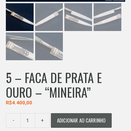
5 – FACA DE PRATA E
OURO – “MINEIRA”
R$
4.400,00
ADICIONAR AO CARRINHO
-
+
5
-