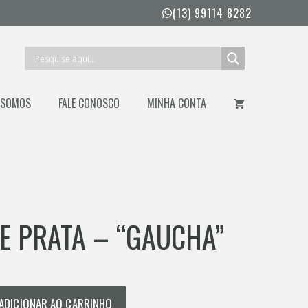
FACA
(13) 99114 8282
DE
PRATA
-
"GAUCHA"
quantidade
 SOMOS
FALE CONOSCO
MINHA CONTA
DE PRATA – “GAUCHA”
ADICIONAR AO CARRINHO