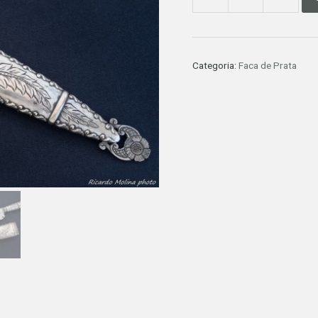
8
-
FACA
DE
Categoria:
Faca de Prata
PRATA
-
"GAUCHA"
quantidade