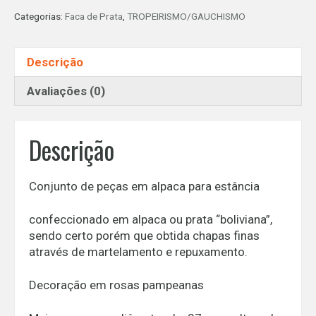
OU
Categorias:
Faca de Prata
,
TROPEIRISMO/GAUCHISMO
PRATA
BAIXA
PARA
Descrição
ESTÂNCIA
quantidade
Avaliações (0)
Descrição
Conjunto de peças em alpaca para estância
confeccionado em alpaca ou prata “boliviana”,
sendo certo porém que obtida chapas finas
através de martelamento e repuxamento.
Decoração em rosas pampeanas