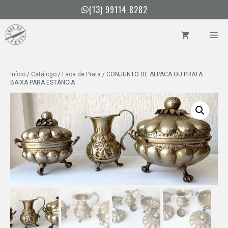
Pular
(13) 99114 8282
para
o
ME
conteúdo
Início
/
Catálogo
/
Faca de Prata
/ CONJUNTO DE ALPACA OU PRATA
BAIXA PARA ESTÂNCIA