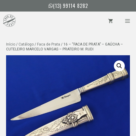
Pular
(13) 99114 8282
para
o
ME
conteúdo
Início
/
Catálogo
/
Faca de Prata
/ 16 – “FACA DE PRATA” – GAÚCHA –
CUTELEIRO MARCELO VARGAS – PRATEIRO M. RUDI