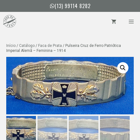
Pular
(13) 99114 8282
para
o
ME
conteúdo
Início
/
Catálogo
/
Faca de Prata
/ Pulseira Cruz de Ferro Patriótica
Imperial Alemã – Feminina – 1914