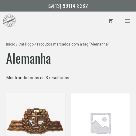
Pular
(13) 99114 8282
para
o
ME
conteúdo
Início
/
Catálogo
/ Produtos marcados com a tag “Alemanha”
Alemanha
Classificado
Mostrando todos os 3 resultados
por
mais
recente