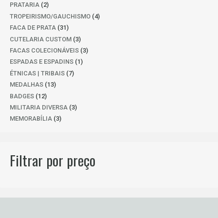
PRODUTO
2
PRATARIA
2
PRODUTOS
4
TROPEIRISMO/GAUCHISMO
4
PRODUTOS
31
FACA DE PRATA
31
PRODUTOS
3
CUTELARIA CUSTOM
3
PRODUTOS
3
FACAS COLECIONÁVEIS
3
PRODUTOS
1
ESPADAS E ESPADINS
1
PRODUTO
7
ÉTNICAS | TRIBAIS
7
PRODUTOS
13
MEDALHAS
13
PRODUTOS
12
BADGES
12
PRODUTOS
3
MILITARIA DIVERSA
3
PRODUTOS
3
MEMORABÍLIA
3
PRODUTOS
Filtrar por preço