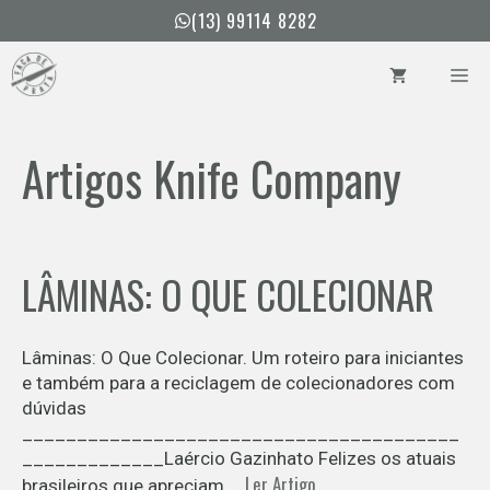
Pular
(13) 99114 8282
para
o
ME
conteúdo
Artigos Knife Company
LÂMINAS: O QUE COLECIONAR
Lâminas: O Que Colecionar. Um roteiro para iniciantes
e também para a reciclagem de colecionadores com
dúvidas
________________________________________
_____________Laércio Gazinhato Felizes os atuais
Ler Artigo
brasileiros que apreciam …